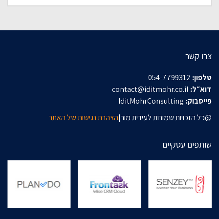
צרו קשר
טלפון:
054-7799312
דוא״ל:
contact@iditmohr.co.il
פייסבוק:
IditMohrConsulting
@כל הזכויות שמורות לעידית מור|
הצהרת נגישות של האתר
שותפים עסקיים