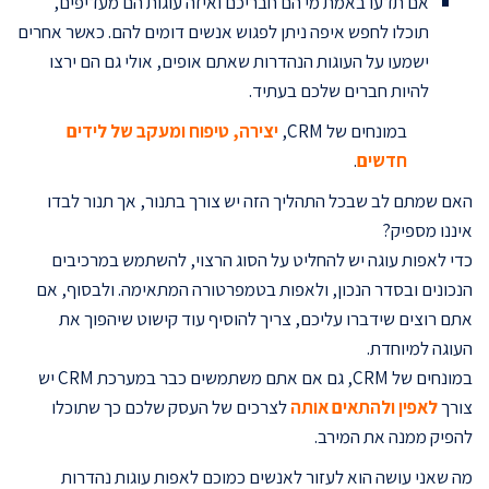
אם תדעו באמת מי הם חבריכם ואיזה עוגות הם מעדיפים,
תוכלו לחפש איפה ניתן לפגוש אנשים דומים להם. כאשר אחרים
ישמעו על העוגות הנהדרות שאתם אופים, אולי גם הם ירצו
להיות חברים שלכם בעתיד.
במונחים של CRM,
יצירה, טיפוח ומעקב של לידים
חדשים
.
האם שמתם לב שבכל התהליך הזה יש צורך בתנור, אך תנור לבדו
איננו מספיק?
כדי לאפות עוגה יש להחליט על הסוג הרצוי, להשתמש במרכיבים
הנכונים ובסדר הנכון, ולאפות בטמפרטורה המתאימה. ולבסוף, אם
אתם רוצים שידברו עליכם, צריך להוסיף עוד קישוט שיהפוך את
העוגה למיוחדת.
במונחים של CRM, גם אם אתם משתמשים כבר במערכת CRM יש
צורך
לאפין ולהתאים אותה
לצרכים של העסק שלכם כך שתוכלו
להפיק ממנה את המירב.
מה שאני עושה הוא לעזור לאנשים כמוכם לאפות עוגות נהדרות