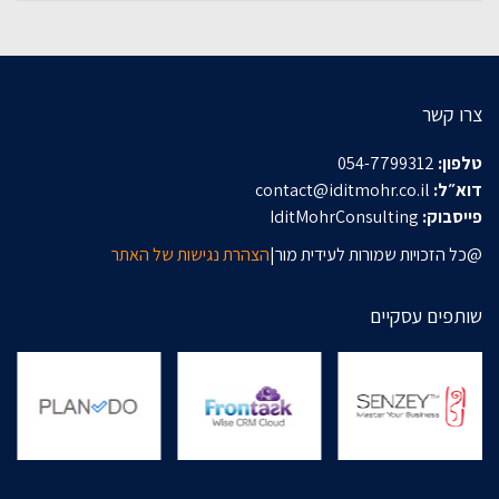
צרו קשר
טלפון:
054-7799312
דוא״ל:
contact@iditmohr.co.il
פייסבוק:
IditMohrConsulting
@כל הזכויות שמורות לעידית מור|
הצהרת נגישות של האתר
שותפים עסקיים