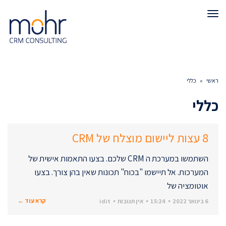
תפריט
ראשי
»
כללי
כללי
8 עצות ליישום מוצלח של CRM
השתמשו במערכת ה CRM שלכם. בצעו התאמות אישית של
המערכות. אל תיישמו "בכוח" תכונות שאין בהן צורך. בצעו
אוטומציה של
קרא עוד ←
6 בינואר 2022
15:24
אין תגובות
idit