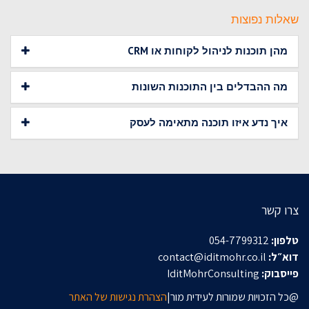
שאלות נפוצות
מהן תוכנות לניהול לקוחות או CRM
מה ההבדלים בין התוכנות השונות
איך נדע איזו תוכנה מתאימה לעסק
צרו קשר
טלפון:
054-7799312
דוא״ל:
contact@iditmohr.co.il
פייסבוק:
IditMohrConsulting
@כל הזכויות שמורות לעידית מור|
הצהרת נגישות של האתר